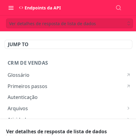
Endpoints da API
Ver detalhes de resposta de lista de dados
JUMP TO
CRM DE VENDAS
Glossário
Primeiros passos
Autenticação
Arquivos
Listar arquivos
GET
Atividades
Ver detalhes do arquivo
Listar atividades
GET
GET
Campos customizados
Ver detalhes de resposta de lista de dados