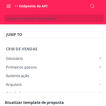
Endpoints da API
Atualizar template de proposta
JUMP TO
CRM DE VENDAS
Glossário
Primeiros passos
Autenticação
Arquivos
Listar arquivos
GET
Atividades
Ver detalhes do arquivo
Listar atividades
GET
GET
Campos customizados
Atualizar template de proposta