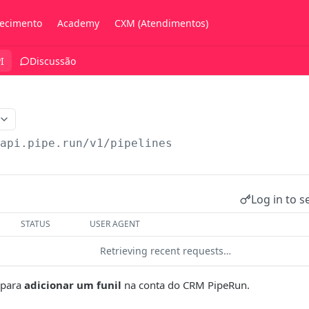
ecimento
Academy
CXM (Atendimentos)
I
Discussão
/api.pipe.run/v1
/pipelines
Log in to s
STATUS
USER AGENT
Retrieving recent requests…
 para
adicionar um funil
na conta do CRM PipeRun.