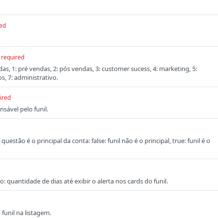
ed
required
ndas, 1: pré vendas, 2: pós vendas, 3: customer sucess, 4: marketing, 5:
os, 7: administrativo.
ired
sável pelo funil.
questão é o principal da conta: false: funil não é o principal, true: funil é o
: quantidade de dias até exibir o alerta nos cards do funil.
funil na listagem.