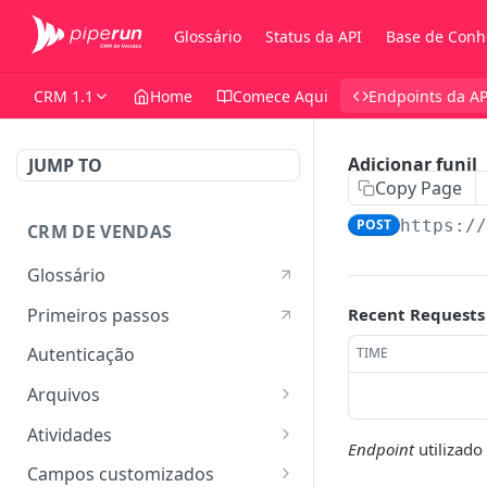
Glossário
Status da API
Base de Conh
CRM 1.1
Home
Comece Aqui
Endpoints da AP
Adicionar funil
JUMP TO
Copy Page
POST
https:/
CRM DE VENDAS
Glossário
Primeiros passos
Recent Requests
Autenticação
TIME
Arquivos
Listar arquivos
GET
Atividades
Endpoint
utilizado
Ver detalhes do arquivo
Listar atividades
GET
GET
Campos customizados