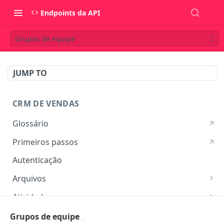
Endpoints da API
Grupos de equipe
JUMP TO
CRM DE VENDAS
Glossário
Primeiros passos
Autenticação
Arquivos
Listar arquivos
GET
Atividades
Ver detalhes do arquivo
Listar atividades
GET
GET
Campos customizados
Grupos de equipe