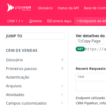
Glossário
Status da API
Base de Conh
CRM 1.1
Home
Comece Aqui
Endpoints da AP
Ver detalhes d
JUMP TO
Copy Page
GET
https://
CRM DE VENDAS
Glossário
Primeiros passos
Recent Requests
Autenticação
TIME
Arquivos
Listar arquivos
GET
Atividades
Endpoint
utilizado
Ver detalhes do arquivo
Listar atividades
GET
GET
CRM PipeRun, inf
Campos customizados