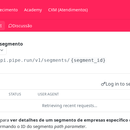
ecimento
Academy
CXM (Atendimentos)
I
Discussão
o segmento
api.pipe.run/v1
/segments/
{segment_id}
Log in to s
STATUS
USER AGENT
Retrieving recent requests…
 para
ver detalhes de um segmento de empresas específico
ormando o ID do segmento
path parameter
.