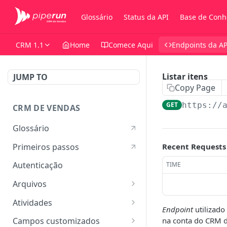
Glossário
Status da API
Base de Conh
CRM 1.1
Home
Comece Aqui
Endpoints da AP
Listar itens
JUMP TO
Copy Page
GET
https://
CRM DE VENDAS
Glossário
Primeiros passos
Recent Requests
Autenticação
TIME
Arquivos
Listar arquivos
GET
Atividades
Endpoint
utilizado
Ver detalhes do arquivo
Listar atividades
GET
GET
na conta do CRM 
Campos customizados