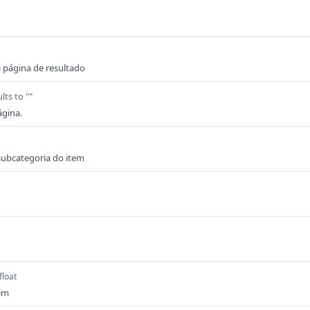
 página de resultado
lts to ""
gina.
subcategoria do item
float
tem