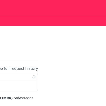
ee full request history
ia (MRR)
cadastrados