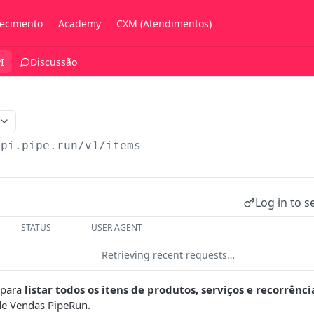
ecimento
Academy
CXM (Atendimentos)
I
Discussão
api.pipe.run/v1
/items
Log in to s
STATUS
USER AGENT
Retrieving recent requests…
 para
listar todos os itens de produtos, serviços e recorrênc
de Vendas PipeRun.