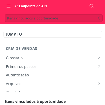
Endpoints da API
Itens vinculados à oportunidade
JUMP TO
CRM DE VENDAS
Glossário
Primeiros passos
Autenticação
Arquivos
Listar arquivos
GET
Atividades
Ver detalhes do arquivo
Listar atividades
GET
GET
Campos customizados
Itens vinculados à oportunidade