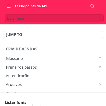
Endpoints da API
Listar funis
JUMP TO
CRM DE VENDAS
Glossário
Primeiros passos
Autenticação
Arquivos
Listar arquivos
GET
Atividades
Ver detalhes do arquivo
Listar atividades
GET
GET
Campos customizados
Listar funis