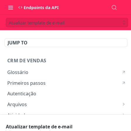
Endpoints da API
Atualizar template de e-mail
JUMP TO
CRM DE VENDAS
Glossário
Primeiros passos
Autenticação
Arquivos
Listar arquivos
GET
Atividades
Ver detalhes do arquivo
Listar atividades
GET
GET
Campos customizados
Atualizar template de e-mail