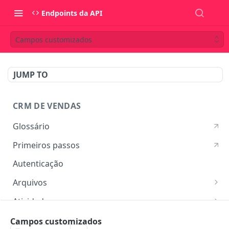
Endpoints da API
Campos customizados
JUMP TO
CRM DE VENDAS
Glossário
Primeiros passos
Autenticação
Arquivos
Listar arquivos
GET
Atividades
Ver detalhes do arquivo
Listar atividades
GET
GET
Campos customizados
Campos customizados