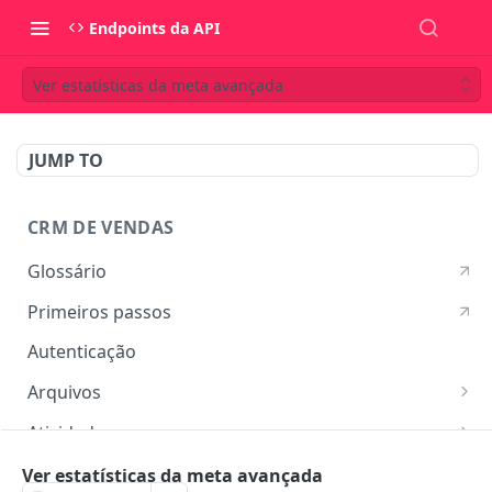
Endpoints da API
Ver estatísticas da meta avançada
JUMP TO
CRM DE VENDAS
Glossário
Primeiros passos
Autenticação
Arquivos
Listar arquivos
GET
Atividades
Ver detalhes do arquivo
Listar atividades
GET
GET
Campos customizados
Ver estatísticas da meta avançada