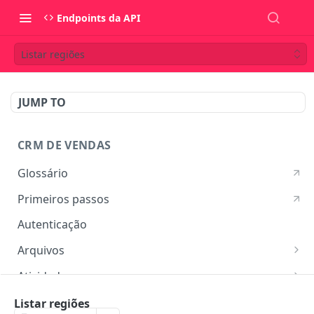
Endpoints da API
Listar regiões
JUMP TO
CRM DE VENDAS
Glossário
Primeiros passos
Autenticação
Arquivos
Listar arquivos
GET
Atividades
Ver detalhes do arquivo
Listar atividades
GET
GET
Campos customizados
Listar regiões