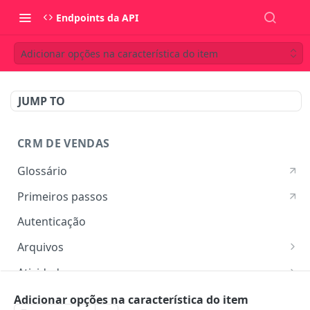
Endpoints da API
Adicionar opções na característica do item
JUMP TO
CRM DE VENDAS
Glossário
Primeiros passos
Autenticação
Arquivos
Listar arquivos
GET
Atividades
Ver detalhes do arquivo
Listar atividades
GET
GET
Campos customizados
Adicionar opções na característica do item