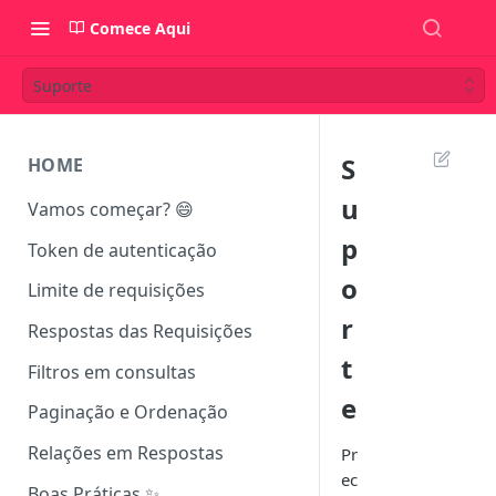
Comece Aqui
Suporte
S
HOME
u
Vamos começar? 😄
p
Token de autenticação
o
Limite de requisições
r
Respostas das Requisições
t
Filtros em consultas
e
Paginação e Ordenação
Relações em Respostas
Pr
ec
Boas Práticas ✨